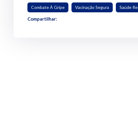
Combate À Gripe
Vacinação Segura
Saúde Res
Compartilhar: