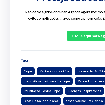
Não deixe a gripe dominar. Agende agora mesmo a
evite complicações graves como a pneumonia. Es
Clique aqui para 
Tags:
Gripe
Vacina Contra Gripe
Prevenção Da Gri
Como Aliviar Sintomas Da Gripe
Vacina Em Goiânia
Imunização Contra Gripe
Doenças Respiratórias
Dicas De Saúde Goiânia
Onde Vacinar Em Goiânia