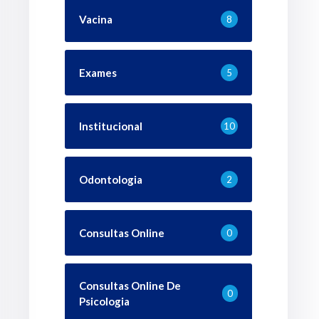
Vacina
8
Exames
5
Institucional
10
Odontologia
2
Consultas Online
0
Consultas Online De
0
Psicologia