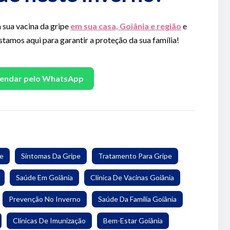
 sua vacina da gripe
em sua casa, Goiânia e região
e
tamos aqui para garantir a proteção da sua família!
agendar pelo WhatsApp
pe
Sintomas Da Gripe
Tratamento Para Gripe
Saúde Em Goiânia
Clínica De Vacinas Goiânia
Prevenção No Inverno
Saúde Da Família Goiânia
Clínicas De Imunização
Bem-Estar Goiânia