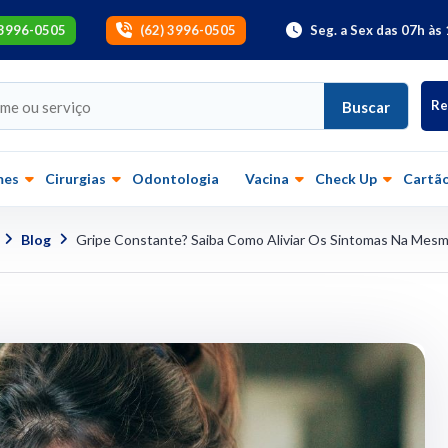
 3996-0505
(62) 3996-0505
Seg. a Sex das 07h às 
Re
Buscar
mes
Cirurgias
Odontologia
Vacina
Check Up
Cartão
Blog
Gripe Constante? Saiba Como Aliviar Os Sintomas Na Mesm