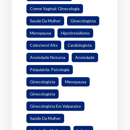
Creme Vaginal: Ginecologia
Saude Da Mulher
Ginecologista
Menopausa
Hipotireoidismo
Colesterol Alto
Cardiologista
Ansiedade Noturna
Ansiedade
Psiquiatria: Psicologia
Ginecologista
Menopausa
Ginecologista
Ginecologista Em Valparaíso
Saúde Da Mulher