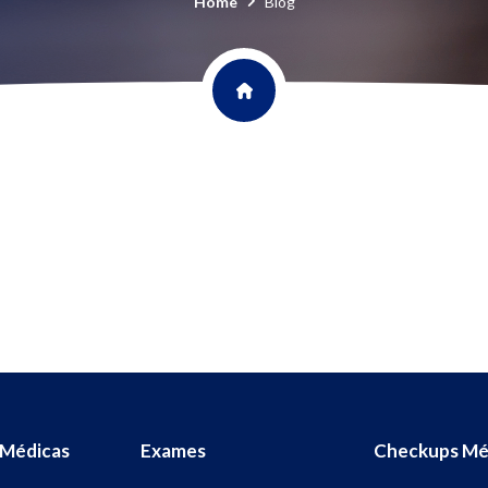
Home
Blog
 Médicas
Exames
Checkups Mé