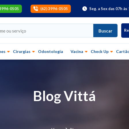
 3996-0505
(62) 3996-0505
Seg. a Sex das 07h às 
Re
Buscar
mes
Cirurgias
Odontologia
Vacina
Check Up
Cartão
Blog Vittá