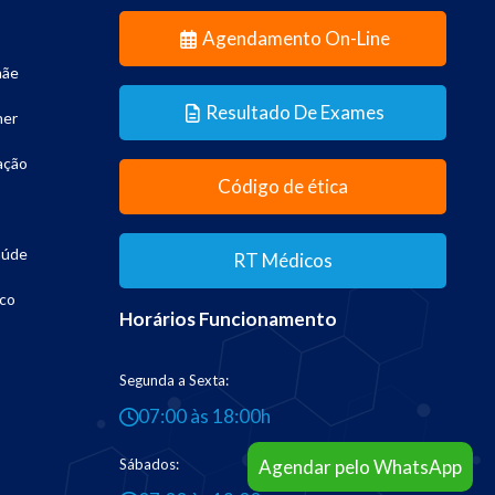
Agendamento On-Line
mãe
Resultado De Exames
her
ação
Código de ética
aúde
RT Médicos
co
Horários Funcionamento
Segunda a Sexta:
07:00 às 18:00h
Sábados:
Agendar pelo WhatsApp