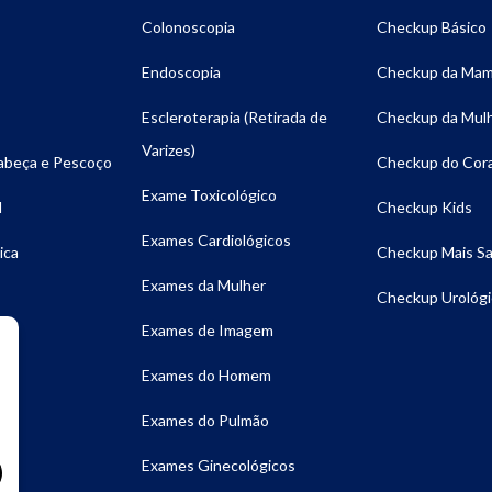
Colonoscopia
Checkup Básico
Endoscopia
Checkup da Ma
Escleroterapia (Retirada de
Checkup da Mul
Varizes)
Cabeça e Pescoço
Checkup do Cor
Exame Toxicológico
l
Checkup Kids
Exames Cardiológicos
ica
Checkup Mais S
Exames da Mulher
Checkup Urológi
Exames de Imagem
Exames do Homem
ia
Exames do Pulmão
ia
Exames Ginecológicos