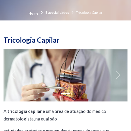
Especialidades
Tricologia Capilar
Home
Tricologia Capilar
Previous
Next
A
tricologia capilar
é uma área de atuação do médico
dermatologista, na qual são
estudadas, tratadas e prevenidas diversas doenças que