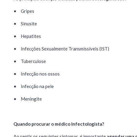
•
Gripes
•
Sinusite
•
Hepatites
•
Infecções Sexualmente Transmissíveis (IST)
•
Tuberculose
•
Infecção nos ossos
•
Infecção na pele
•
Meningite
Quando procurar o médico Infectologista?
Ao sentir os seguintes sintomas, é importante
agendar uma 