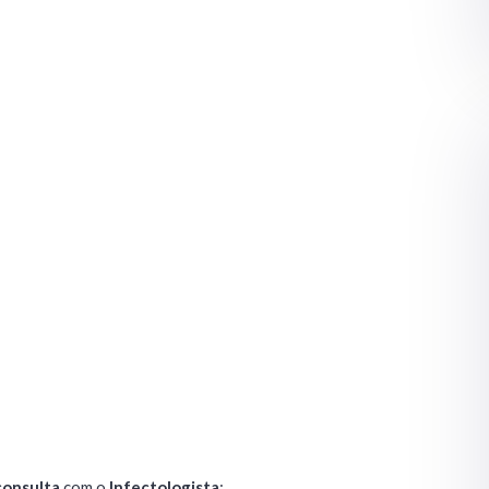
consulta
com o
Infectologista
: