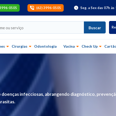
 3996-0505
(62) 3996-0505
Seg. a Sex das 07h às 
Re
Buscar
mes
Cirurgias
Odontologia
Vacina
Check Up
Cartão
 de doenças infecciosas, abrangendo diagnóstico, prevenç
rasitas.