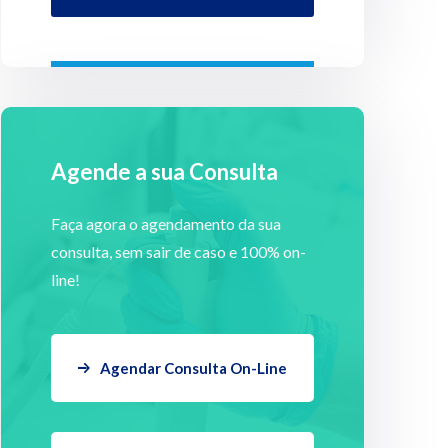
Agende a sua Consulta
Faça agora o agendamento da sua
consulta, sem sair de caso e 100% on-
line!
Agendar Consulta On-Line