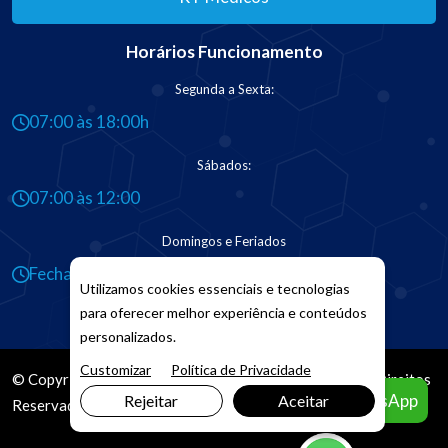
Horários Funcionamento
Segunda a Sexta:
07:00 às 18:00h
Sábados:
07:00 às 12:00
Domingos e Feriados
Fechado
Utilizamos cookies essenciais e tecnologias
para oferecer melhor experiência e conteúdos
personalizados.
Customizar
Política de Privacidade
© Copyright 2026. DIVIA
Marketing Digital
. Todos os Direitos
Agendar pelo WhatsApp
Rejeitar
Aceitar
Reservados