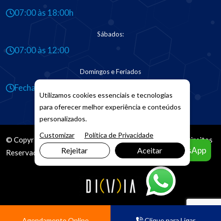
07:00 às 18:00h
Sábados:
07:00 às 12:00
Domingos e Feriados
Fechado
Utilizamos cookies essenciais e tecnologias
para oferecer melhor experiência e conteúdos
personalizados.
Customizar
Política de Privacidade
© Copyright 2026. DIVIA
Marketing Digital
. Todos os Direitos
Agendar pelo WhatsApp
Rejeitar
Aceitar
Reservados
Agendamento Online
Clique para Ligar