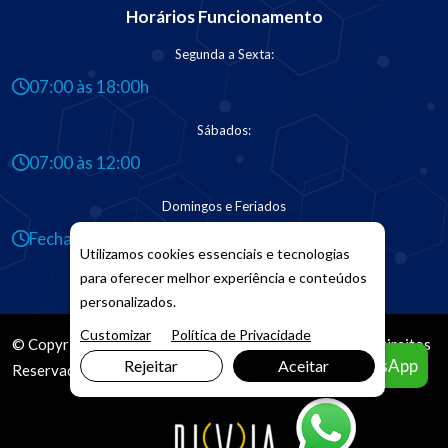
Horários Funcionamento
Segunda a Sexta:
07:00 às 18:00h
Sábados:
07:00 às 12:00
Domingos e Feriados
Fechado
Utilizamos cookies essenciais e tecnologias
para oferecer melhor experiência e conteúdos
personalizados.
Customizar
Política de Privacidade
© Copyright 2026. DIVIA
Marketing Digital
. Todos os Direitos
Agendar pelo WhatsApp
Rejeitar
Aceitar
Reservados