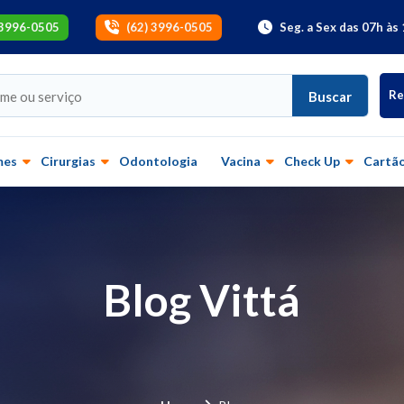
 3996-0505
(62) 3996-0505
Seg. a Sex das 07h às 
Re
Buscar
mes
Cirurgias
Odontologia
Vacina
Check Up
Cartão
Blog Vittá