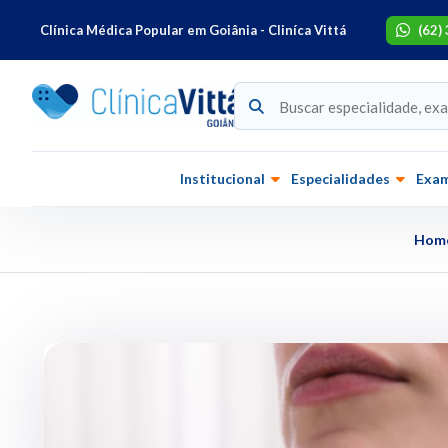
Clínica Médica Popular em Goiânia - Cliníca Vittá
(62)
Institucional
Especialidades
Exa
Hom