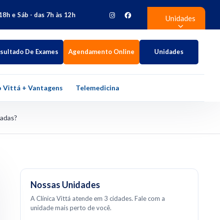
18h e Sáb - das 7h às 12h
Unidades
sultado De Exames
Agendamento Online
Unidades
 Vittá + Vantagens
Telemedicina
ladas?
Nossas Unidades
A Clínica Vittá atende em 3 cidades. Fale com a
unidade mais perto de você.