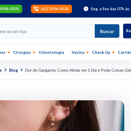
 3996-0505
(62) 3996-0505
Seg. a Sex das 07h às 
Re
Buscar
mes
Cirurgias
Odontologia
Vacina
Check Up
Cartão
e
Blog
Dor de Garganta: Como Aliviar em 1 Dia e Pode Coisas Ge