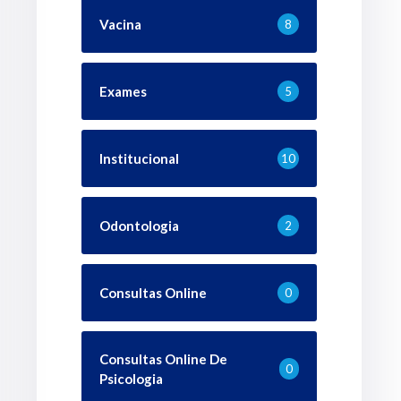
Vacina
8
Exames
5
Institucional
10
Odontologia
2
Consultas Online
0
Consultas Online De
0
Psicologia