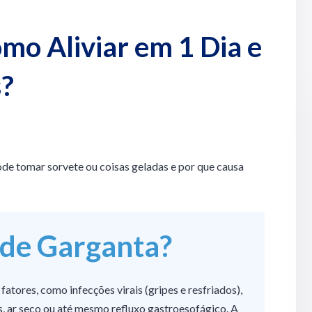
mo Aliviar em 1 Dia e
s?
ode tomar sorvete ou coisas geladas
e por que causa
de Garganta?
atores, como infecções virais (gripes e resfriados),
s, ar seco ou até mesmo refluxo gastroesofágico. A