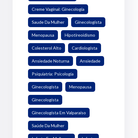
Creme Vaginal: Ginecologia
Saude Da Mulher
Ginecologista
Menopausa
Hipotireoidismo
Colesterol Alto
Cardiologista
Ansiedade Noturna
Ansiedade
Psiquiatria: Psicologia
Ginecologista
Menopausa
Ginecologista
Ginecologista Em Valparaíso
Saúde Da Mulher