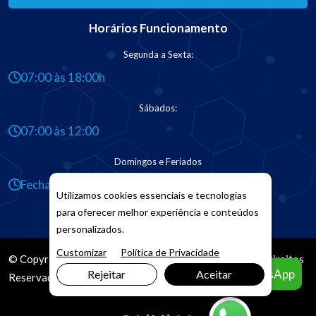
Horários Funcionamento
Segunda a Sexta:
07:00 às 18:00h
Sábados:
07:00 às 12:00
Domingos e Feriados
Fechado
Utilizamos cookies essenciais e tecnologias
para oferecer melhor experiência e conteúdos
personalizados.
Customizar
Política de Privacidade
© Copyright 2026. DIVIA
Marketing Digital
. Todos os Direitos
Agendar pelo WhatsApp
Rejeitar
Aceitar
Reservados