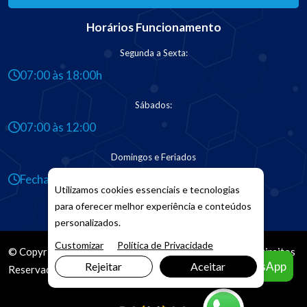
Horários Funcionamento
Segunda a Sexta:
07:00 às 18:00h
Sábados:
07:00 às 12:00
Domingos e Feriados
Fechado
Utilizamos cookies essenciais e tecnologias
para oferecer melhor experiência e conteúdos
personalizados.
Customizar
Política de Privacidade
© Copyright 2026. DIVIA
Marketing Digital
. Todos os Direitos
Agendar pelo WhatsApp
Rejeitar
Aceitar
Reservados