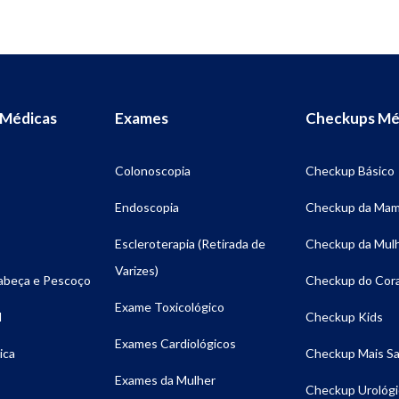
 Médicas
Exames
Checkups Mé
Colonoscopia
Checkup Básico
Endoscopia
Checkup da Ma
Escleroterapia (Retirada de
Checkup da Mul
Varizes)
Cabeça e Pescoço
Checkup do Cor
Exame Toxicológico
l
Checkup Kids
Exames Cardiológicos
ica
Checkup Mais S
Exames da Mulher
Checkup Urológi