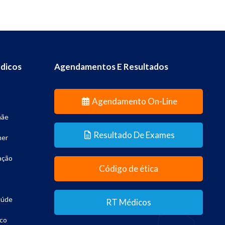
dicos
Agendamentos E Resultados
Agendamento On-Line
mãe
Resultado De Exames
her
ação
Código de ética
aúde
RT Médicos
co