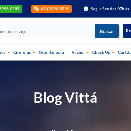
 3996-0505
(62) 3996-0505
Seg. a Sex das 07h às 
Re
Buscar
mes
Cirurgias
Odontologia
Vacina
Check Up
Cartão
Blog Vittá