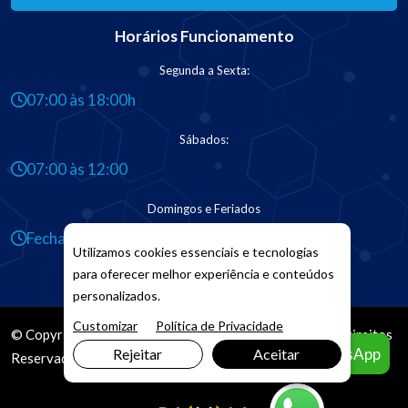
Horários Funcionamento
Segunda a Sexta:
07:00 às 18:00h
Sábados:
07:00 às 12:00
Domingos e Feriados
Fechado
Utilizamos cookies essenciais e tecnologias
para oferecer melhor experiência e conteúdos
personalizados.
Customizar
Política de Privacidade
© Copyright 2026. DIVIA
Marketing Digital
. Todos os Direitos
Agendar pelo WhatsApp
Rejeitar
Aceitar
Reservados