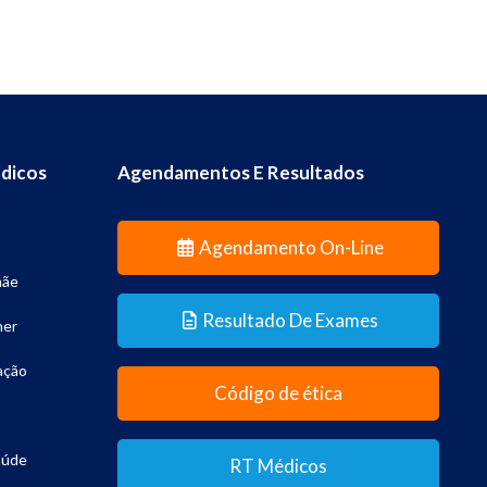
dicos
Agendamentos E Resultados
Agendamento On-Line
mãe
Resultado De Exames
her
ação
Código de ética
aúde
RT Médicos