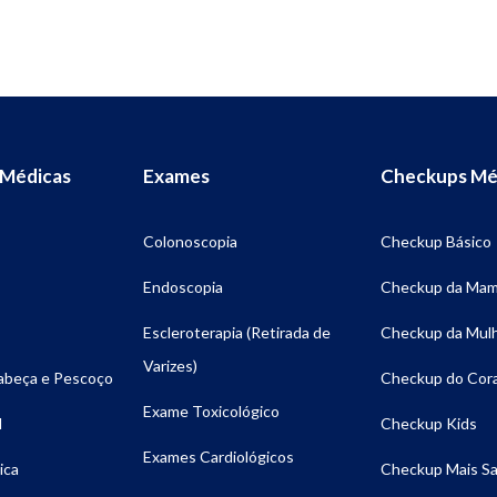
 Médicas
Exames
Checkups Mé
Colonoscopia
Checkup Básico
Endoscopia
Checkup da Ma
Escleroterapia (Retirada de
Checkup da Mul
Varizes)
Cabeça e Pescoço
Checkup do Cor
Exame Toxicológico
l
Checkup Kids
Exames Cardiológicos
ica
Checkup Mais S