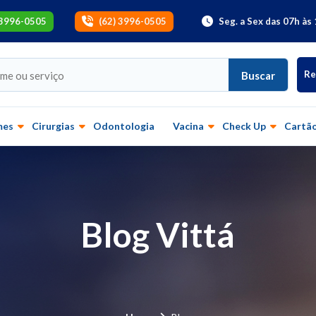
 3996-0505
(62) 3996-0505
Seg. a Sex das 07h às 
Re
Buscar
mes
Cirurgias
Odontologia
Vacina
Check Up
Cartão
Blog Vittá