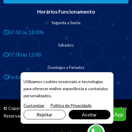
Horários Funcionamento
Segunda a Sexta:
07:00 às 18:00h
Sábados:
07:00 às 12:00
Domingos e Feriados
Fechado
Utilizamos cookies essenciais e tecnologias
para oferecer melhor experiência e conteúdos
personalizados.
Customizar
Política de Privacidade
© Copyright 2026. DIVIA
Marketing Digital
. Todos os Direitos
Agendar pelo WhatsApp
Rejeitar
Aceitar
Reservados