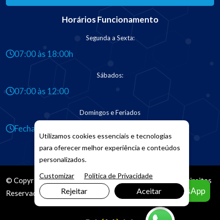
Horários Funcionamento
Segunda a Sexta:
07:00 às 18:00h
Sábados:
07:00 às 12:00
Domingos e Feriados
Fechado
Utilizamos cookies essenciais e tecnologias
para oferecer melhor experiência e conteúdos
personalizados.
Customizar
Política de Privacidade
© Copyright 2026. DIVIA
Marketing Digital
. Todos os Direitos
Agendar pelo WhatsApp
Rejeitar
Aceitar
Reservados