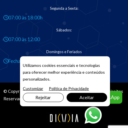
Segunda a Sexta:
07:00 às 18:00h
Sábados:
07:00 às 12:00
Domingos e Feriados
Fechado
Utilizamos cookies essenciais e tecnologias
para oferecer melhor experiência e conteúdos
personalizados.
Customizar
Política de Privacidade
© Copyright 2026. DIVIA
Marketing Digital
. Todos os Direitos
Agendar pelo WhatsApp
Rejeitar
Aceitar
Reservados