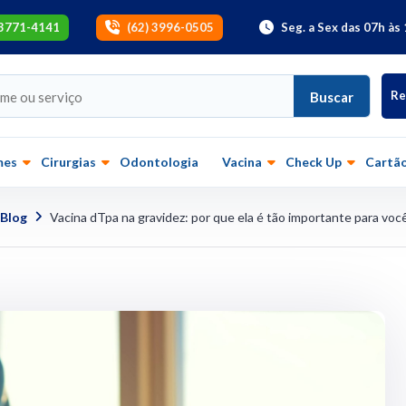
 3771-4141
(62) 3996-0505
Seg. a Sex das 07h às 
Re
Buscar
mes
Cirurgias
Odontologia
Vacina
Check Up
Cartão
Blog
Vacina dTpa na gravidez: por que ela é tão importante para voc