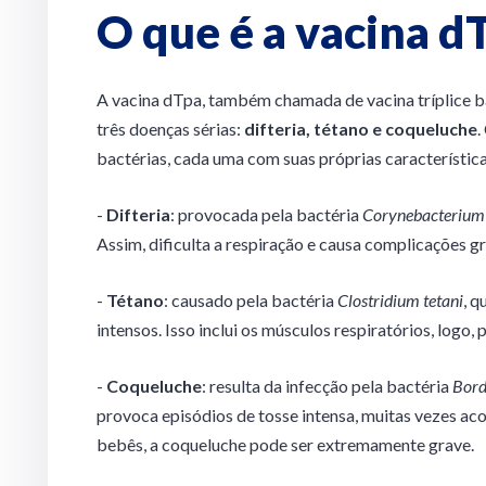
O que é a vacina d
A vacina dTpa, também chamada de vacina tríplice ba
três doenças sérias:
difteria, tétano e coqueluche
.
bactérias, cada uma com suas próprias característica
-
Difteria
: provocada pela bactéria
Corynebacterium 
Assim, dificulta a respiração e causa complicações g
-
Tétano
: causado pela bactéria
Clostridium tetani
, q
intensos. Isso inclui os músculos respiratórios, logo, 
-
Coqueluche
: resulta da infecção pela bactéria
Bord
provoca episódios de tosse intensa, muitas vezes ac
bebês, a coqueluche pode ser extremamente grave.