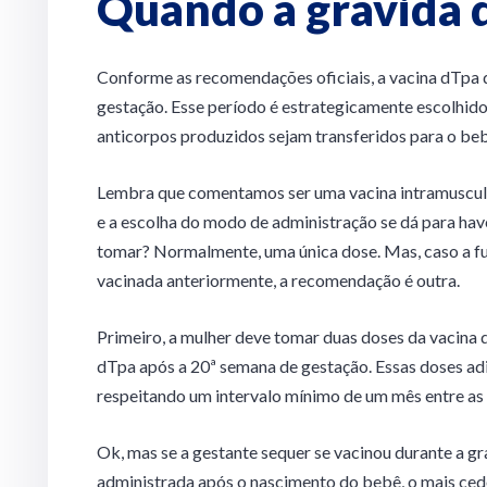
Quando a grávida d
Conforme as recomendações oficiais, a vacina dTpa d
gestação. Esse período é estrategicamente escolhido
anticorpos produzidos sejam transferidos para o be
Lembra que comentamos ser uma vacina intramuscular
e a escolha do modo de administração se dá para have
tomar? Normalmente, uma única dose. Mas, caso a fu
vacinada anteriormente, a recomendação é outra.
Primeiro, a mulher deve tomar duas doses da vacina dT
dTpa após a 20ª semana de gestação. Essas doses adi
respeitando um intervalo mínimo de um mês entre as 
Ok, mas se a gestante sequer se vacinou durante a g
administrada após o nascimento do bebê, o mais cedo 