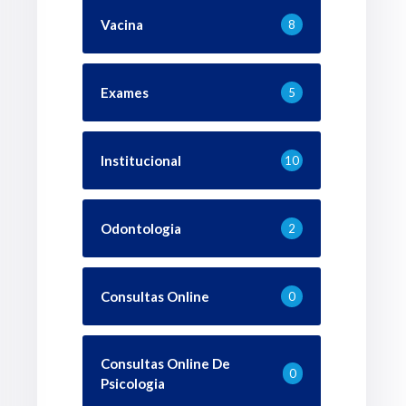
Vacina
8
Exames
5
Institucional
10
Odontologia
2
Consultas Online
0
Consultas Online De
0
Psicologia