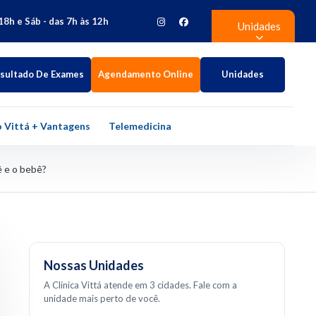
18h e Sáb - das 7h às 12h
Unidades
sultado De Exames
Agendamento Online
Unidades
 Vittá + Vantagens
Telemedicina
ê e o bebê?
Nossas Unidades
A Clínica Vittá atende em 3 cidades. Fale com a
unidade mais perto de você.