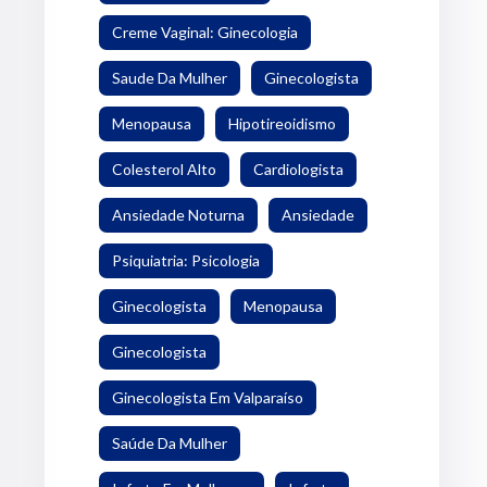
Creme Vaginal: Ginecologia
Saude Da Mulher
Ginecologista
Menopausa
Hipotireoidismo
Colesterol Alto
Cardiologista
Ansiedade Noturna
Ansiedade
Psiquiatria: Psicologia
Ginecologista
Menopausa
Ginecologista
Ginecologista Em Valparaíso
Saúde Da Mulher