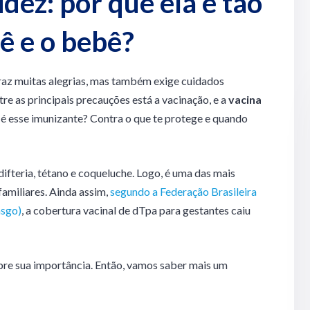
dez: por que ela é tão
ê e o bebê?
az muitas alegrias, mas também exige cuidados
re as principais precauções está a vacinação, e a
vacina
e é esse imunizante? Contra o que te protege e quando
difteria, tétano e coqueluche. Logo, é uma das mais
amiliares. Ainda assim,
segundo a Federação Brasileira
asgo)
, a cobertura vacinal de dTpa para gestantes caiu
bre sua importância. Então, vamos saber mais um